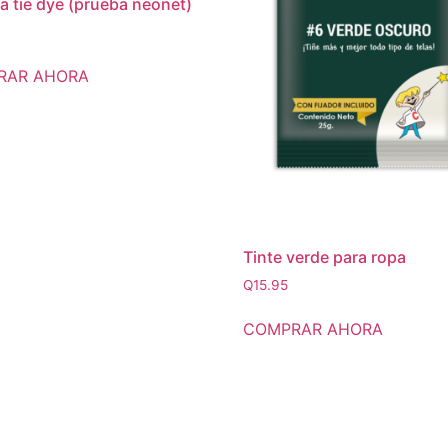
ra tie dye (prueba neonet)
RAR AHORA
Tinte verde para ropa
Q
15.95
COMPRAR AHORA