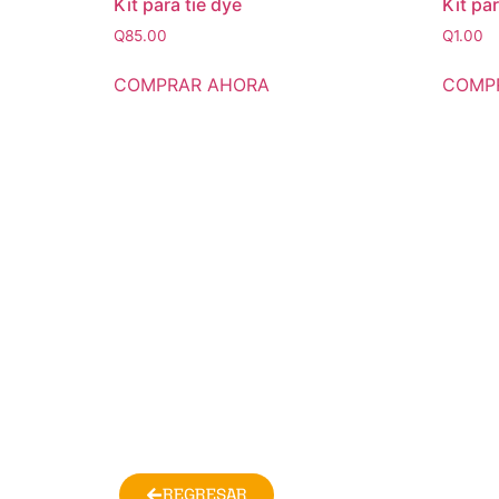
Kit para tie dye
Kit pa
Q
85.00
Q
1.00
COMPRAR AHORA
COMP
REGRESAR