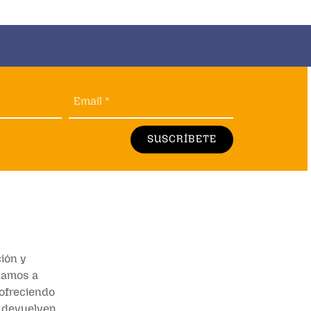
Email *
SUSCRÍBETE
ión y
añamos a
 ofreciendo
e devuelven