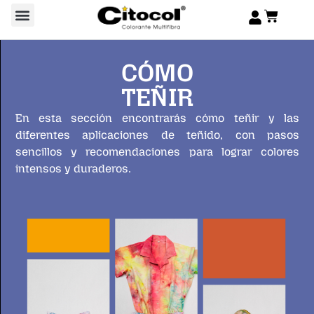
CÓMO
TEÑIR
En esta sección encontrarás cómo teñir y las
diferentes aplicaciones de teñido, con pasos
sencillos y recomendaciones para lograr colores
intensos y duraderos.