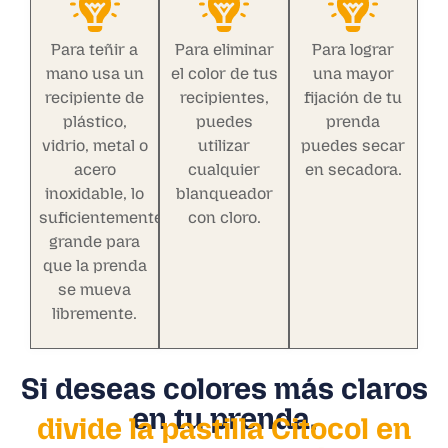
Para teñir a
Para eliminar
Para lograr
mano usa un
el color de tus
una mayor
recipiente de
recipientes,
fijación de tu
plástico,
puedes
prenda
vidrio, metal o
utilizar
puedes secar
acero
cualquier
en secadora.
inoxidable, lo
blanqueador
suficientemente
con cloro.
grande para
que la prenda
se mueva
libremente.
Si deseas colores más claros
en tu prenda,
divide la pastilla Citocol en