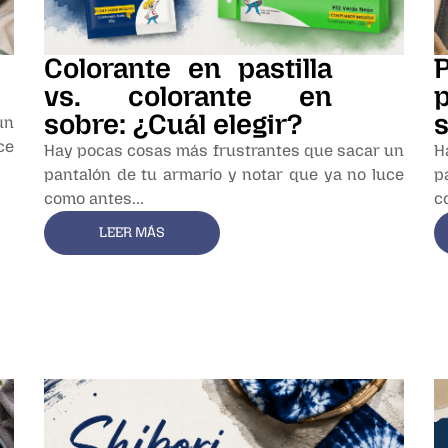
Colorante en pastilla
vs. colorante en
sobre: ¿Cuál elegir?
s
un
ce
Hay pocas cosas más frustrantes que sacar un
H
pantalón de tu armario y notar que ya no luce
p
como antes...
c
LEER MÁS