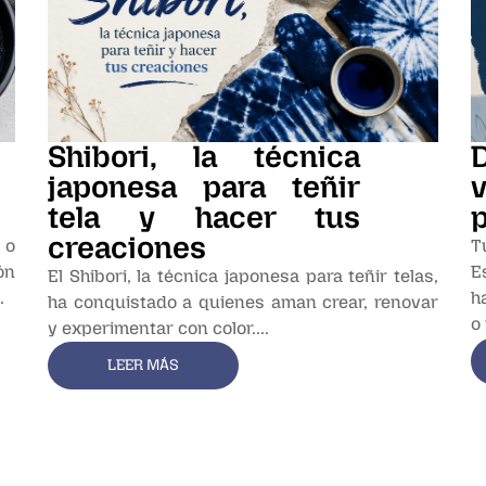
Shibori, la técnica
japonesa para teñir
v
tela y hacer tus
p
creaciones
 o
T
ón
E
El Shibori, la técnica japonesa para teñir telas,
.
h
ha conquistado a quienes aman crear, renovar
o
y experimentar con color....
LEER MÁS