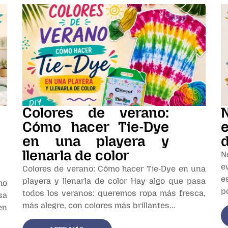
Colores de verano:
Cómo hacer Tie-Dye
en una playera y
d
llenarla de color
N
e
Colores de verano: Cómo hacer Tie-Dye en una
e
playera y llenarla de color Hay algo que pasa
mo
p
todos los veranos: queremos ropa más fresca,
sa
más alegre, con colores más brillantes...
en