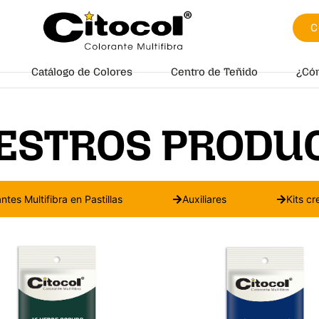
C
Catálogo de Colores
Centro de Teñido
¿Có
ESTROS PRODU
ntes Multifibra en Pastillas
Auxiliares
Kits cr