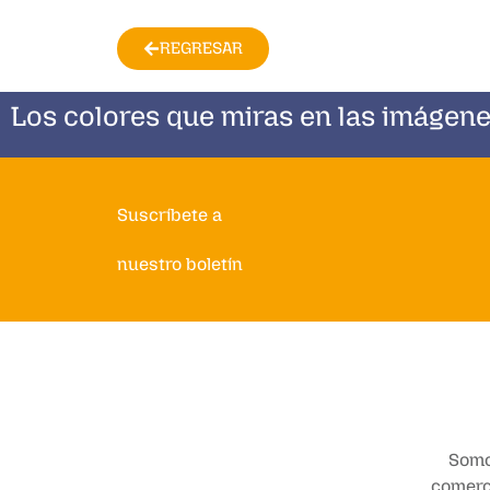
REGRESAR
Los colores que miras en las imágene
Suscríbete a
nuestro boletín
Somo
comerci