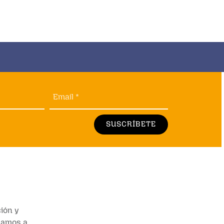
Email *
SUSCRÍBETE
ión y
añamos a