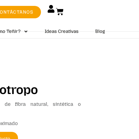
ONTÁCTANOS
mo Teñir?
Ideas Creativas
Blog
iotropo
 de fibra natural, sintética o
roximado
ducto