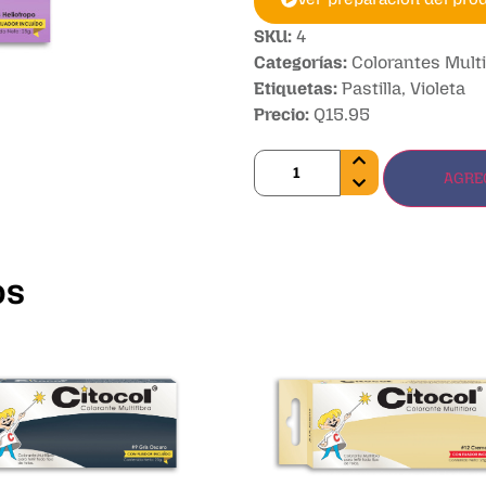
SKU:
4
Categorías:
Colorantes Multi
Etiquetas:
Pastilla
,
Violeta
Precio:
Q
15.95
AGRE
os