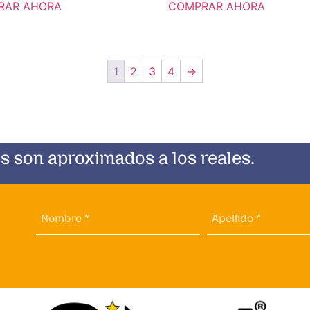
RAR AHORA
COMPRAR AHORA
1
2
3
4
→
s son aproximados a los reales.
Nombre *
Apellido *