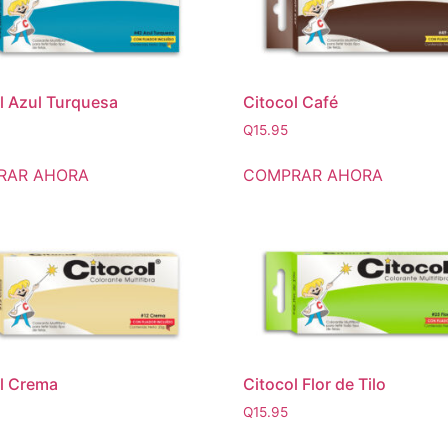
l Azul Turquesa
Citocol Café
Q
15.95
RAR AHORA
COMPRAR AHORA
l Crema
Citocol Flor de Tilo
Q
15.95