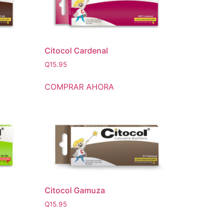
Citocol Cardenal
Q
15.95
COMPRAR AHORA
Citocol Gamuza
Q
15.95