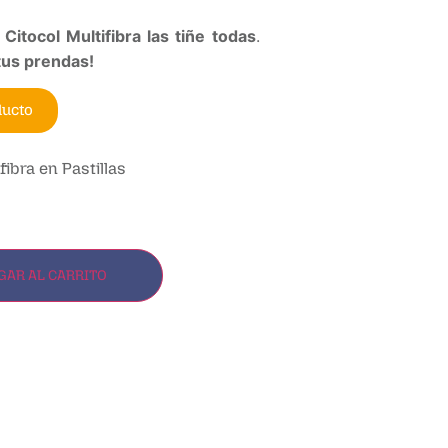
:
Citocol Multifibra las tiñe todas
.
 tus prendas!
ducto
fibra en Pastillas
GAR AL CARRITO