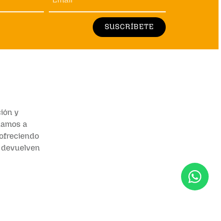
SUSCRÍBETE
ión y
añamos a
 ofreciendo
e devuelven