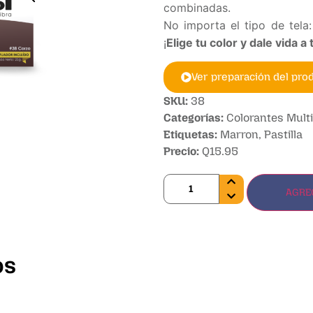
combinadas.
No importa el tipo de tela
¡
Elige tu color y dale vida a
Ver preparación del pro
SKU:
38
Categorías:
Colorantes Multi
Etiquetas:
Marron
,
Pastilla
Precio:
Q
15.95
AGRE
os