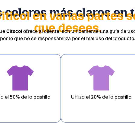
 colores más claros en 
 Citicol en varias partes 
que desees.
que
Citocol
ofrece al cliente, son únicamente una guía de uso
por lo que no se responsabiliza por el mal uso del producto
za el
50%
de la
pastilla
Utiliza el
20%
de la
pastilla