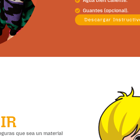
Agua bien caliente.
Guantes (opcional).
Descargar Instructiv
IR
seguras que sea un material