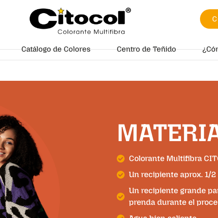
C
Catálogo de Colores
Centro de Teñido
¿Có
MATERI
Colorante Multifibra CIT
Un recipiente aprox. 1/2 
Un recipiente grande pa
prenda durante el proce