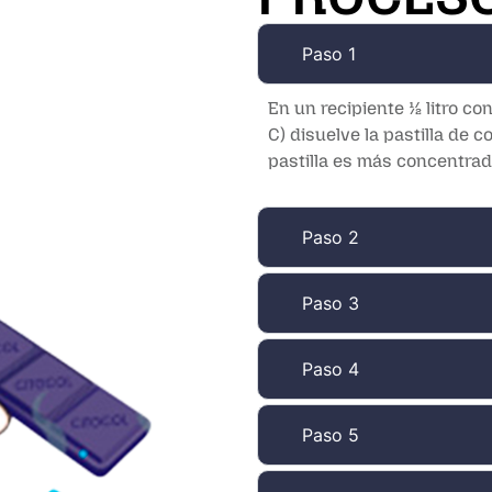
Paso 1
En un recipiente ½ litro c
C) disuelve la pastilla de 
pastilla es más concentrad
Paso 2
Paso 3
Paso 4
Paso 5