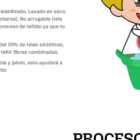
meabilizado, Lavado en seco.
harse), No arrugable (tela
 proceso de teñido ya que tu
el 35% de telas sintéticas,
 teñir fibras combinadas.
ibia y jabón, esto ayudará a
ñir.
PROCESO