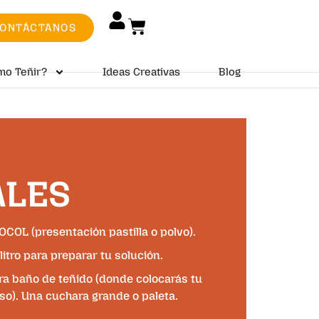
ONTÁCTANOS
mo Teñir?
Ideas Creativas
Blog
ALES
OCOL (presentación pastilla o polvo).
litro para preparar tu solución.
ra baño de teñido (donde colocarás tu
so). Una cuchara grande o paleta.