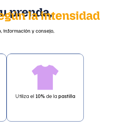
tu prenda,
según la intensidad
, información y consejo,
.
Utiliza el
10%
de la
pastilla