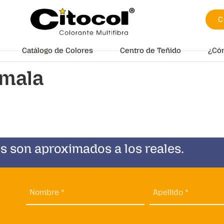
C
Catálogo de Colores
Centro de Teñido
¿Có
mala
s son aproximados a los reales.
Nombre *
Apellido *