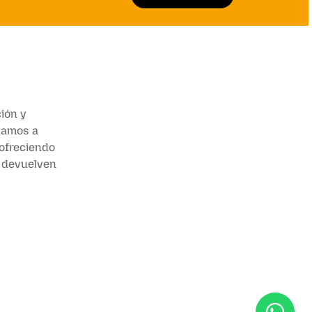
ión y
añamos a
 ofreciendo
e devuelven