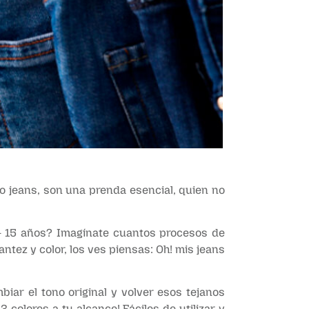
o jeans, son una prenda esencial, quien no
10- 15 años? Imagínate cuantos procesos de
ntez y color, los ves piensas: Oh! mis jeans
biar el tono original y volver esos tejanos
3 colores a tu alcance! Fáciles de utilizar y