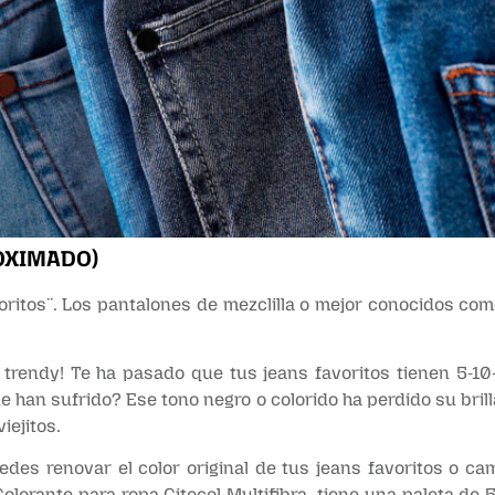
OXIMADO)
ritos¨. Los pantalones de mezclilla o mejor conocidos com
te trendy! Te ha pasado que tus jeans favoritos tienen 5-
e han sufrido? Ese tono negro o colorido ha perdido su brilla
iejitos.
edes renovar el color original de tus jeans favoritos o cam
olorante para ropa Citocol Multifibra, tiene una paleta de 5