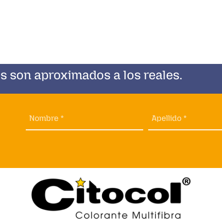
s son aproximados a los reales.
Nombre *
Apellido *