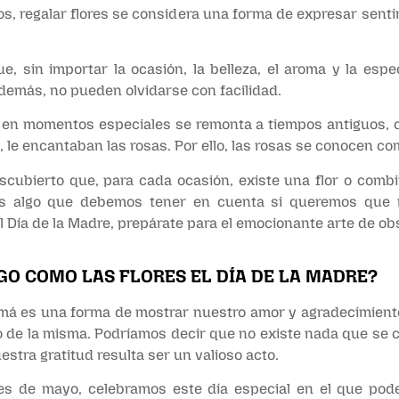
s, regalar flores se considera una forma de expresar senti
, sin importar la ocasión, la belleza, el aroma y la espec
demás, no pueden olvidarse con facilidad.
es en momentos especiales se remonta a tiempos antiguos, c
, le encantaban las rosas. Por ello, las rosas se conocen co
escubierto que, para cada ocasión, existe una flor o comb
 es algo que debemos tener en cuenta si queremos que n
 Día de la Madre, prepárate para el emocionante arte de obs
GO COMO LAS FLORES EL DÍA DE LA MADRE?
mamá es una forma de mostrar nuestro amor y agradecimien
argo de la misma. Podríamos decir que no existe nada que s
estra gratitud resulta ser un valioso acto.
mes de mayo, celebramos este día especial en el que po