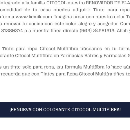
ntegrado a la familia CITOCOL nuestro RENOVADOR DE BLANC
omodidad de tu casa puedes adquirir Tinte para ropa C
taforma
www.kemik.com
. Imagina crear con nuestro color 
a renovar tu cocina con este color alegre y acogedor. Co
31280374 o a nuestra línea directa (502) 24981616. Ahhh 
Tinte para ropa Citocol Multifibra búscanos en tu farm
rante Citocol Multifibra en Farmacias Batres y Farmacias 
es un tinte solo para ropa, ¡su fórmula Multifibra lo hace aú
recuerda que con Tintes para Ropa Citocol Multifra tiñes te
¡RENUEVA CON COLORANTE CITOCOL MULTIFIBRA!