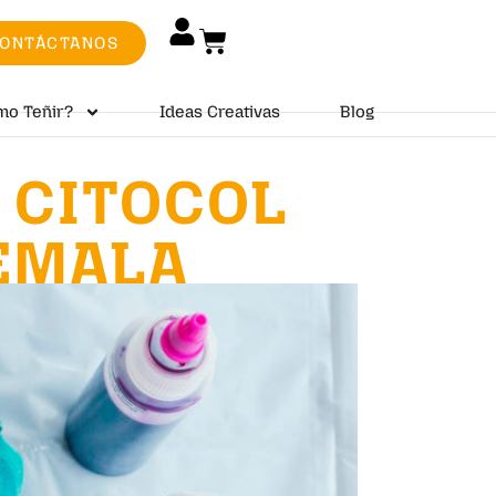
ONTÁCTANOS
mo Teñir?
Ideas Creativas
Blog
 CITOCOL
EMALA