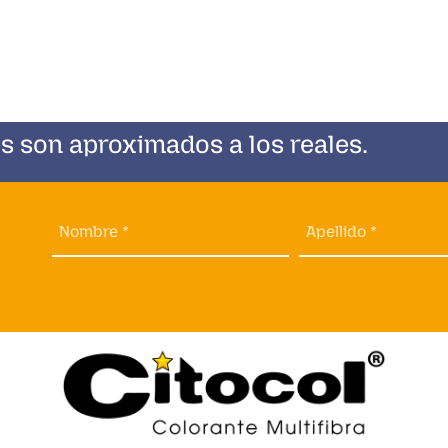
s son aproximados a los reales.
Nombre *
Apellido *