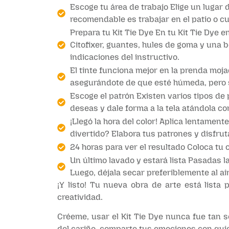
Escoge tu área de trabajo Elige un lugar 
recomendable es trabajar en el patio o c
Prepara tu Kit Tie Dye En tu Kit Tie Dye e
Citofixer, guantes, hules de goma y una b
indicaciones del instructivo.
El tinte funciona mejor en la prenda moja
asegurándote de que esté húmeda, pero s
Escoge el patrón Existen varios tipos de 
deseas y dale forma a la tela atándola c
¡Llegó la hora del color! Aplica lentamen
divertido? Elabora tus patrones y disfruta
24 horas para ver el resultado Coloca tu c
Un último lavado y estará lista Pasadas l
Luego, déjala secar preferiblemente al air
¡Y listo! Tu nueva obra de arte está lista
creatividad.
Créeme, usar el Kit Tie Dye nunca fue tan s
del cariño, comparte tus emociones con quie