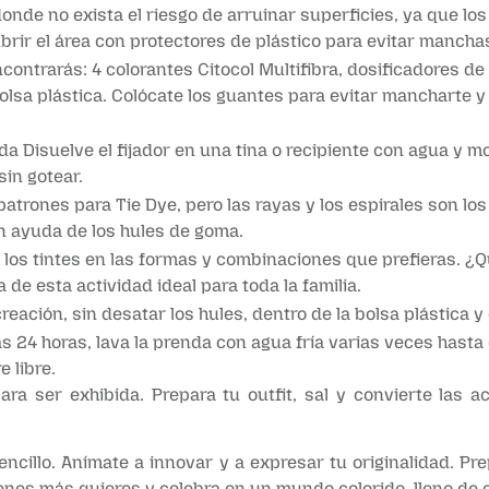
donde no exista el riesgo de arruinar superficies, ya que l
ubrir el área con protectores de plástico para evitar manch
ncontrarás: 4 colorantes Citocol Multifibra, dosificadores de
olsa plástica. Colócate los guantes para evitar mancharte y 
da Disuelve el fijador en una tina o recipiente con agua y mo
in gotear.
patrones para Tie Dye, pero las rayas y los espirales son lo
on ayuda de los hules de goma.
te los tintes en las formas y combinaciones que prefieras. 
 de esta actividad ideal para toda la familia.
reación, sin desatar los hules, dentro de la bolsa plástica 
as 24 horas, lava la prenda con agua fría varias veces hast
e libre.
 para ser exhibida. Prepara tu outfit, sal y convierte las
encillo. Anímate a innovar y a expresar tu originalidad. 
nes más quieres y celebra en un mundo colorido, lleno de c