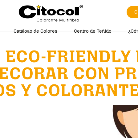
C
Catálogo de Colores
Centro de Teñido
¿Có
 ECO-FRIENDLY
DECORAR CON P
OS Y COLORANTE